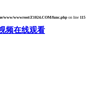
me/www/wwwroot/Z1024.COM/func.php
on line
115
蕉视频在线观看